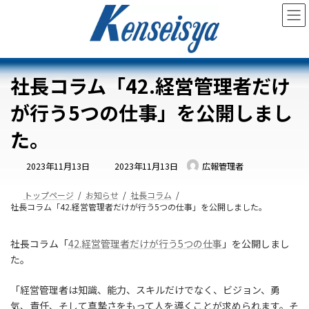
コ
ナ
ン
ビ
テ
ゲ
ン
ー
ツ
シ
へ
ョ
社長コラム「42.経営管理者だけ
ス
ン
キ
に
が行う5つの仕事」を公開しまし
ッ
移
プ
動
た。
最
2023年11月13日
2023年11月13日
広報管理者
終
更
新
日
トップページ
お知らせ
社長コラム
時
社長コラム「42.経営管理者だけが行う5つの仕事」を公開しました。
:
社長コラム「
42.経営管理者だけが行う5つの仕事
」を公開しまし
た。
「経営管理者は知識、能力、スキルだけでなく、ビジョン、勇
気、責任、そして真摯さをもって人を導くことが求められます。そ