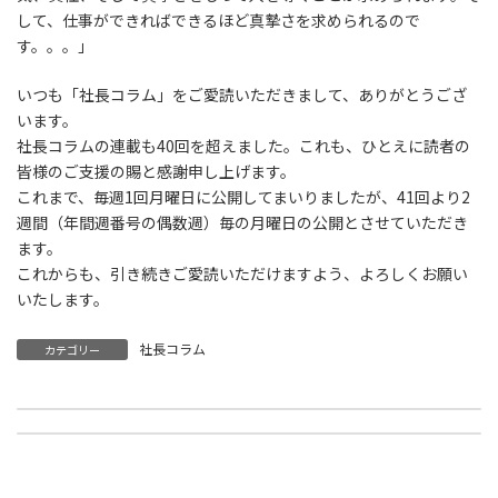
して、仕事ができればできるほど真摯さを求められるので
す。。。」
いつも「社長コラム」をご愛読いただきまして、ありがとうござ
います。
社長コラムの連載も40回を超えました。これも、ひとえに読者の
皆様のご支援の賜と感謝申し上げます。
これまで、毎週1回月曜日に公開してまいりましたが、41回より2
週間（年間週番号の偶数週）毎の月曜日の公開とさせていただき
ます。
これからも、引き続きご愛読いただけますよう、よろしくお願い
いたします。
社長コラム
カテゴリー
長野県飯田市議会 会派きぼうの視察団が訪問されました
社長瀧野雅一が札幌市が主催する「障がい者雇用を通して企業づくりを考えるフォーラム」のパネラーとして出場しました。
2023年11月8日
2023年11月17日