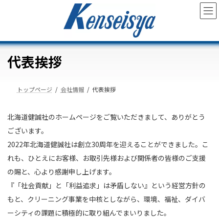
コ
ナ
ン
ビ
テ
ゲ
ン
ー
ツ
シ
へ
ョ
代表挨拶
ス
ン
キ
に
ッ
移
トップページ
会社情報
代表挨拶
プ
動
北海道健誠社のホームページをご覧いただきまして、ありがとう
ございます。
2022年北海道健誠社は創立30周年を迎えることができました。こ
れも、ひとえにお客様、お取引先様および関係者の皆様のご支援
の賜と、心より感謝申し上げます。
『「社会貢献」と「利益追求」は矛盾しない』という経営方針の
もと、クリーニング事業を中核としながら、環境、福祉、ダイバ
ーシティの課題に積極的に取り組んでまいりました。