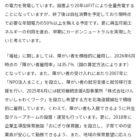
の電力を発電しています。設置より20年はFITにより全量売電する
ことになっていますが、終了後は自社消費を予定しており現時点
で必要な年間電力の50％以上を賄える予定です。更に再生可能エ
ネルギーの利用を進め、早期にカーボンニュートラルを実現した
いと考えています。
「福祉」に関しましては、障がい者を積極的に雇用し、2026年6月
時点の「障がい者雇用率」は35.7％（国の算定方法によります）
となっています。また、障がい者の受け入れにあたり2007年に
「NPO法人まこと」を設立し、障がい者の就労支援と就労移行支
援を行い、2025年6月には就労継続支援A型事業所「株式会社けん
せいしゃわくワーク」を設立し希望する方を北海道健誠社で積極
的に雇用しています。くわえて、障がい者も入居できるように共生
型グループホームの設置・運営も行っています。更に、2018年に
企業主導型保育施設「おにぎり保育園」を設立し、子育て中の従
業員が安心して勤務できるよう、また、地域の保育要望に応えら