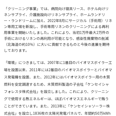
「クリーニング事業」では、病院向け寝具リース、ホテル向けリ
ネンサプライ、介護施設向けリネンサプライ、ホームランドリ
ー・ランドリームに加え、2022年8月にサージカル（手術用）リネ
ン専用工場を新設し、手術専用リネンのクリーニングによる再利
用事業を開始いたしました。これにより、当初1万件最大2万件の
手術におけるリネンの再利用が可能となり、感染性廃棄物の削減
（北海道の約10％）に大いに貢献できるものと今後の進展を期待
しております。
「環境」につきましては、2007年に1基目のバイオマスボイラー工
場を設置以来、2011年には2基目のバイオマスボイラーとバイオマ
ス発電機を設置、また、2012年にはバイオマスボイラー用の木質
燃料を安定調達するため、木質燃料製造の子会社「ケンセイシャ
フォレスタ株式会社」を設立しました。これにより、クリーニン
グで使用する熱エネルギーは、ほぼバイオマスエネルギーで賄う
ことができています。また、2013年に「ケンセイシャソーラー株
式会社」を設立し1836枚の太陽光発電パネルで、年間約50万kWh