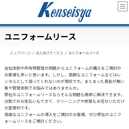
コ
ナ
ン
ビ
テ
ゲ
ン
ー
ツ
シ
へ
ョ
ユニフォームリース
ス
ン
キ
に
ッ
移
トップページ
法人向けサービス
ユニフォームリース
プ
動
会社体制や所有物管理の問題からユニフォームの購入をご検討の
お客様も多いと思います。しかし、高額なユニフォームなどはレ
ンタルとして扱ってくれないのが現状です。まとまった資金が無い
事や管理体制でお悩みではありませんか。
弊社のユニフォームリースならそんな問題も簡単に解決できます。
分割でのお支払いもできて、クリーニングや修理もお任せいただけ
大変便利です。
高価なユニフォームの導入をご検討のお客様、ぜひ弊社のユニフ
ォームリースをご検討ください。