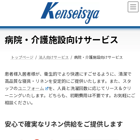
コ
ナ
ン
ビ
テ
ゲ
ン
ー
ツ
シ
へ
ョ
病院・介護施設向けサービス
ス
ン
キ
に
ッ
移
トップページ
法人向けサービス
病院・介護施設向けサービス
プ
動
患者様入居者様が、衛生的でより快適にすごせるように、清潔で
高品質な寝具・リネンを安定的にご提供いたします。また、スタ
ッフの
ユニフォーム
を、人員と洗濯回数に応じてリース＆クリ
ーニングいたします。どちらも、初期費用は不要です。お気軽にご
相談ください。
安心で確実なリネン供給をご提供します