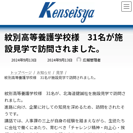
コ
ナ
ン
ビ
テ
ゲ
ン
ー
ツ
シ
へ
ョ
紋別高等養護学校様 31名が施
ス
ン
キ
に
設見学で訪問されました。
ッ
移
プ
動
最
2024年9月13日
2024年9月13日
広報管理者
終
更
新
日
トップページ
お知らせ
見学
時
紋別高等養護学校様 31名が施設見学で訪問されました。
:
紋別高等養護学校様 31名が、北海道健誠社を施設見学で訪問さ
れました。
進路に向け、企業に対しての知見を深めるため、訪問をされたそ
うです。
講話では、人事課の三上が自身の経験を踏まえながら、生徒たち
に会社で働くにあたり、育むべき「チャレンジ精神・向上心・挨