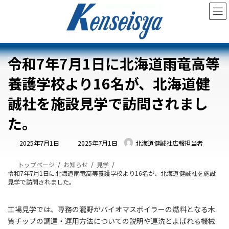
コ
ナ
ン
ビ
テ
ゲ
ン
ー
ツ
シ
へ
ョ
令和7年7月1日に北海道雨竜高等
ス
ン
キ
に
養護学校より16名が、北海道健
ッ
移
プ
動
誠社を施設見学で訪問されまし
た。
最
2025年7月1日
2025年7月1日
北海道健誠社広報担当者
終
更
新
日
トップページ
お知らせ
見学
時
令和7年7月1日に北海道雨竜高等養護学校より16名が、北海道健誠社を施設
:
見学で訪問されました。
工場見学では、専務の瀧野がバイオマスボイラーの燃料となる木
質チップの調達・運用方法についての説明や連洗とよばれる機械