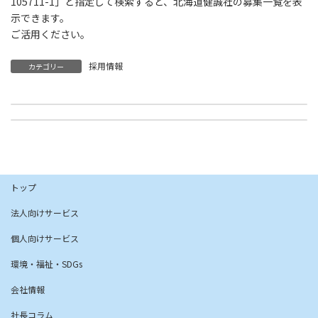
105711-1」と指定して検索すると、北海道健誠社の募集一覧を表
示できます。
ご活用ください。
採用情報
カテゴリー
就労継続支援A型事業所『けんせいしゃわくワーク』を開始しました
社長コラム「65.ベンチャーを成功させる４つの原則（後編）」を公開しました
2025年8月1日
2025年8月4日
トップ
法人向けサービス
個人向けサービス
環境・福祉・SDGs
会社情報
社長コラム