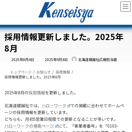
コ
ナ
ン
ビ
テ
ゲ
ン
ー
ツ
シ
へ
ョ
採用情報更新しました。2025年
ス
ン
キ
に
8月
ッ
移
プ
動
最
2025年8月4日
2025年9月4日
北海道健誠社広報担当者
終
更
新
日
トップページ
お知らせ
採用情報
時
採用情報更新しました。2025年8月
:
2025年8月の
採用情報
を更新しました。
北海道健誠社では、
ハローワーク
での掲載に合わせてホームペ
ージの採用情報を更新しています。
どちらも、月初5営業日程度での更新となることが多いです。
ハローワークの検索ページ
にて、「事業者番号」を「0103-