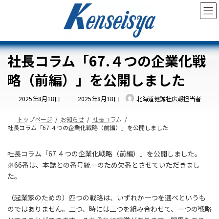
コ
ナ
ン
ビ
テ
ゲ
ン
ー
ツ
シ
へ
ョ
社長コラム「67.４つの企業化戦
ス
ン
キ
に
略（前編）」を公開しました
ッ
移
プ
動
最
2025年8月18日
2025年8月18日
北海道健誠社広報担当者
終
更
新
日
トップページ
お知らせ
社長コラム
時
社長コラム「67.４つの企業化戦略（前編）」を公開しました
:
社長コラム「67.４つの企業化戦略（前編）」を公開しました。
※66番は、本誌との番号統一のため欠番とさせていただきまし
た。
（起業家のための）四つの戦略は、いずれか一つを選べというも
のではありません。二つ、時には三つを組み合わせて、一つの戦略