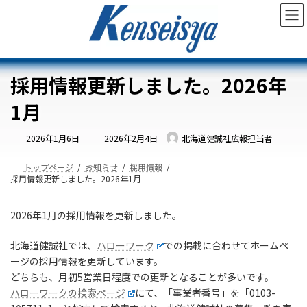
コ
ナ
ン
ビ
テ
ゲ
ン
ー
ツ
シ
へ
ョ
採用情報更新しました。2026年
ス
ン
キ
に
1月
ッ
移
プ
動
最
2026年1月6日
2026年2月4日
北海道健誠社広報担当者
終
更
新
日
トップページ
お知らせ
採用情報
時
採用情報更新しました。2026年1月
:
2026年1月の採用情報を更新しました。
北海道健誠社では、
ハローワーク
での掲載に合わせてホームペ
ージの採用情報を更新しています。
どちらも、月初5営業日程度での更新となることが多いです。
ハローワークの検索ページ
にて、「事業者番号」を「0103-