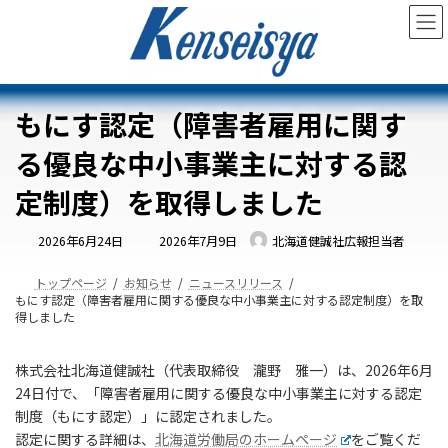
コ
ナ
ン
ビ
テ
ゲ
ン
ー
ツ
シ
へ
ョ
もにす認定（障害者雇用に関す
ス
ン
キ
に
る優良な中小事業主に対する認
ッ
移
プ
動
定制度）を取得しました
最
2026年6月24日
2026年7月9日
北海道健誠社広報担当者
終
更
新
日
トップページ
お知らせ
ニュースリリース
時
もにす認定（障害者雇用に関する優良な中小事業主に対する認定制度）を取
:
得しました
株式会社北海道健誠社（代表取締役 瀧野 雅一）は、2026年6月
24日付で、「障害者雇用に関する優良な中小事業主に対する認定
制度（もにす認定）」に認定されました。
認定に関する詳細は、
北海道労働局のホームページ
をご覧くだ