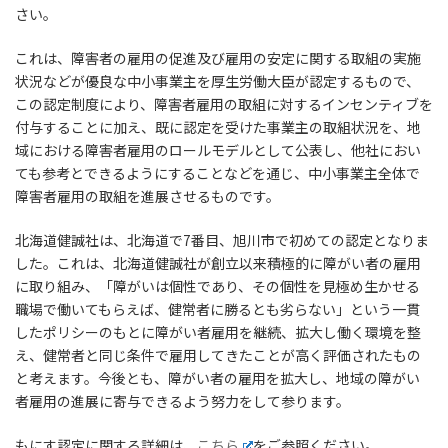
さい。
これは、障害者の雇用の促進及び雇用の安定に関する取組の実施
状況などが優良な中小事業主を厚生労働大臣が認定するもので、
この認定制度により、障害者雇用の取組に対するインセンティブを
付与することに加え、既に認定を受けた事業主の取組状況を、地
域における障害者雇用のロールモデルとして公表し、他社におい
ても参考とできるようにすることなどを通じ、中小事業主全体で
障害者雇用の取組を進展させるものです。
北海道健誠社は、北海道で7番目、旭川市で初めての認定となりま
した。これは、北海道健誠社が創立以来積極的に障がい者の雇用
に取り組み、「障がいは個性であり、その個性を見極め生かせる
職場で働いてもらえば、健常者に勝るとも劣らない」という一貫
したポリシーのもとに障がい者雇用を継続、拡大し働く環境を整
え、健常者と同じ条件で雇用してきたことが高く評価されたもの
と考えます。今後とも、障がい者の雇用を拡大し、地域の障がい
者雇用の進展に寄与できるよう努力をして参ります。
もにす認定に関する詳細は、
こちら
をご参照ください。