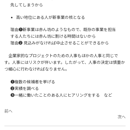
先してしまうから
高い地位にある人が新事業の核となる
理由❶新事業は赤ん坊のようなもので、既存の事業を担当
する人たちには赤ん坊に割ける時間はないから
理由❷ 見込みがなければ中止させることができるから
企業家的なプロジェクトのための人事もほかの人事と同じで
す。人事にはリスクが伴います。したがって、人事の決定は慎重か
つ細心に行わなければなりません。
❶複数の候補者を挙げる
❷実績を調べる
❸一緒に働いたことのある人にヒアリングをする など
前へ
次へ
77.イノベーションを起こす七つの機会（５）
79.マネジメントのマネジメント--組織が生き残り繁栄するか、それとも消滅するか
2026年1月19日