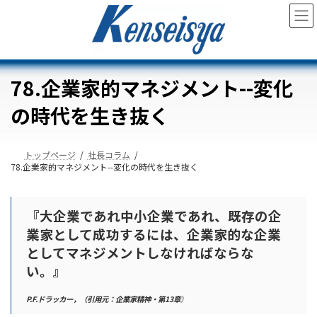
コ
ナ
ン
ビ
テ
ゲ
ン
ー
ツ
シ
へ
ョ
78.企業家的マネジメント--変化
ス
ン
キ
に
の時代を生き抜く
ッ
移
プ
動
トップページ
社長コラム
78.企業家的マネジメント--変化の時代を生き抜く
『大企業であれ中小企業であれ、既存の企
業家として成功するには、企業家的な企業
としてマネジメントしなければならな
い。』
P.F.ドラッカー，（引用元：企業家精神・第13章
）