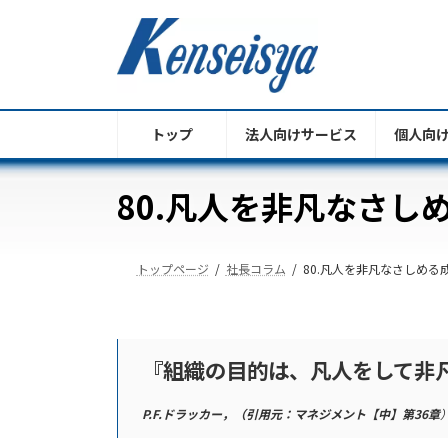
コ
ナ
ン
ビ
テ
ゲ
ン
ー
ツ
シ
へ
ョ
トップ
法人向けサービス
個人向
ス
ン
キ
に
80.凡人を非凡なさし
ッ
移
プ
動
トップページ
社長コラム
80.凡人を非凡なさしめ
『組織の目的は、凡人をして非
P.F.ドラッカー，（引用元：マネジメント【中】第36章