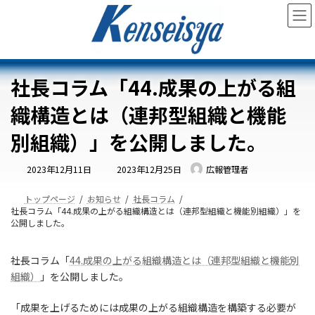
コ
ナ
ン
ビ
テ
ゲ
ン
ー
ツ
シ
へ
ョ
社長コラム「44.成果の上がる組
ス
ン
キ
に
織構造とは（連邦型組織と機能
ッ
移
プ
動
別組織）」を公開しました。
最
2023年12月11日
2023年12月25日
広報管理者
終
更
新
日
トップページ
お知らせ
社長コラム
時
社長コラム「44.成果の上がる組織構造とは（連邦型組織と機能別組織）」を
:
公開しました。
社長コラム「
44.成果の上がる組織構造とは（連邦型組織と機能別
組織）
」を公開しました。
「成果を上げるためには成果の上がる組織構造を構築する必要が