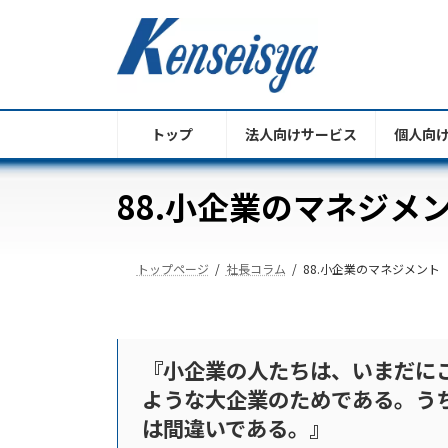
コ
ナ
ン
ビ
テ
ゲ
ン
ー
ツ
シ
へ
ョ
トップ
法人向けサービス
個人向
ス
ン
キ
に
88.小企業のマネジメ
ッ
移
プ
動
トップページ
社長コラム
88.小企業のマネジメント
『小企業の人たちは、いまだに
ような大企業のためである。う
は間違いである。』